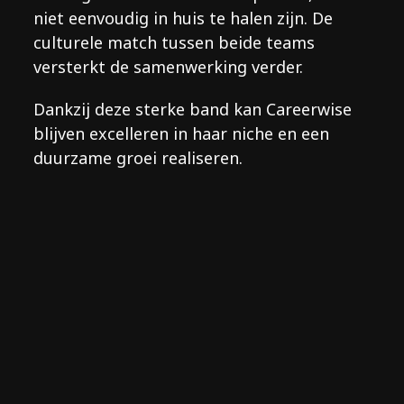
niet eenvoudig in huis te halen zijn. De
culturele match tussen beide teams
versterkt de samenwerking verder.
Dankzij deze sterke band kan Careerwise
blijven excelleren in haar niche en een
duurzame groei realiseren.
"De expertise en het vooroplopen van
Red Panda Works in de nieuwste
marketingtechnieken hebben ons enorm
geholpen. Dankzij hun strategische