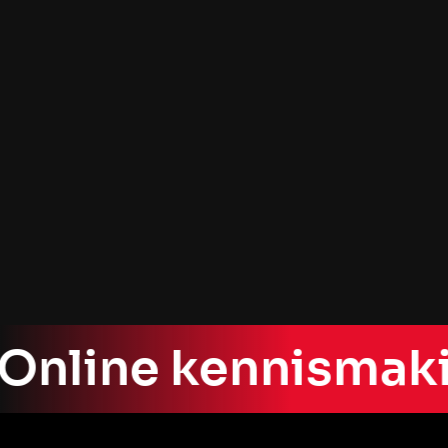
aanpak en gezonde drive richting
conversie zijn we uitgegroeid tot een
thought leader in onze niche."
Matthijs Hamster
Oprichter
Online kennismak