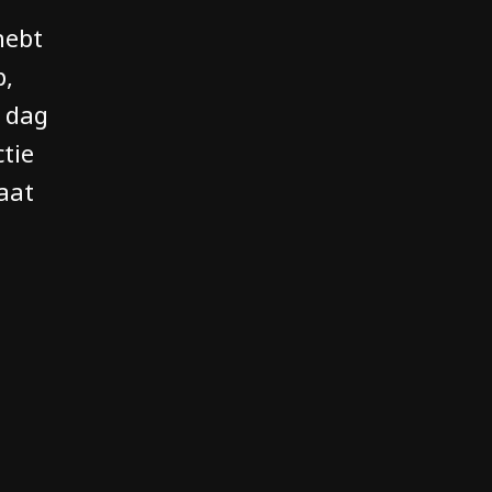
hebt
p,
n dag
tie
Laat