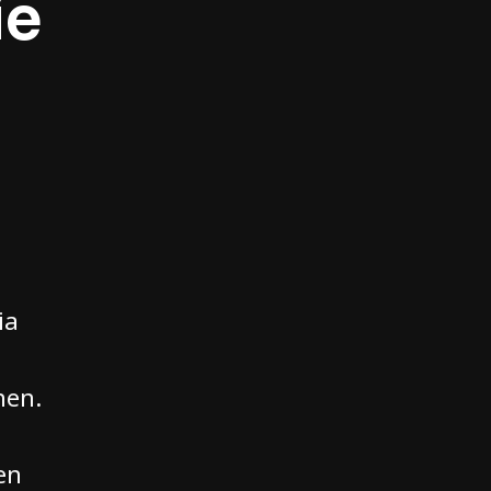
ie
ia
nen.
en