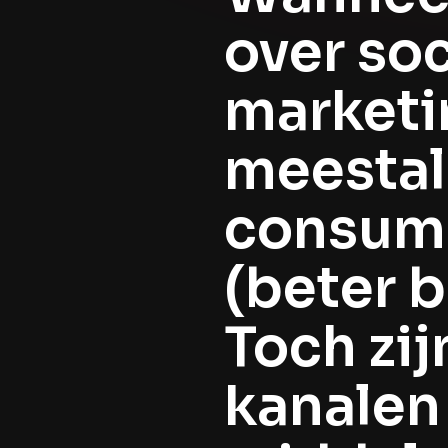
over so
marketi
meestal
consum
(beter 
Toch zij
kanalen