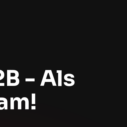
B - Als
jam!