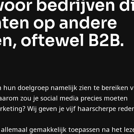
voor bedrijven d
hten op andere
n, oftewel B2B.
 hun doelgroep namelijk zien te bereiken v
aarom zou je social media precies moeten
keting? Wij geven je vijf haarscherpe rede
f allemaal gemakkelijk toepassen na het lez