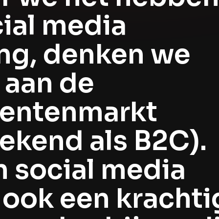
cial media
ng, denken we
 aan de
entenmarkt
bekend als B2C).
n social media
 ook een krachti