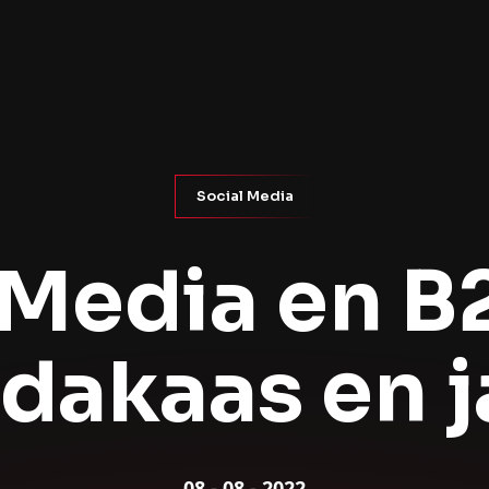
Social Media
 Media en B2
dakaas en 
08
-
08
-
2022