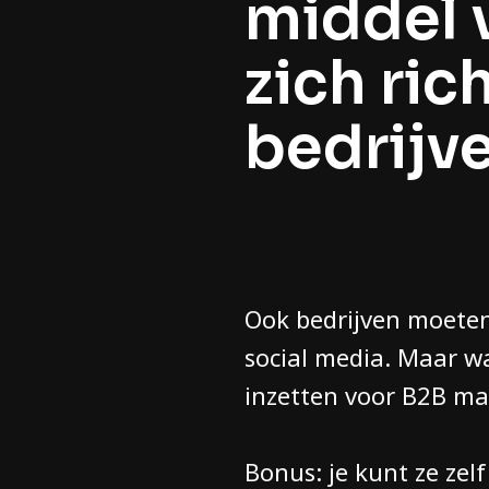
middel 
zich ric
bedrijve
Ook bedrijven moeten
social media. Maar w
inzetten voor B2B mar
Bonus: je kunt ze zel