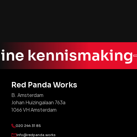
inzichtelijke analyses, deze lijst biedt een 
duidelijk overzicht van de beste 
planningstools die je zullen helpen om je 
LinkedIn-aanwezigheid te optimaliseren.
line kennismaking
Red Panda Works
B. Amsterdam
Johan Huizingalaan 763a
1066 VH Amsterdam
020 244 31 85
info@redpanda.works