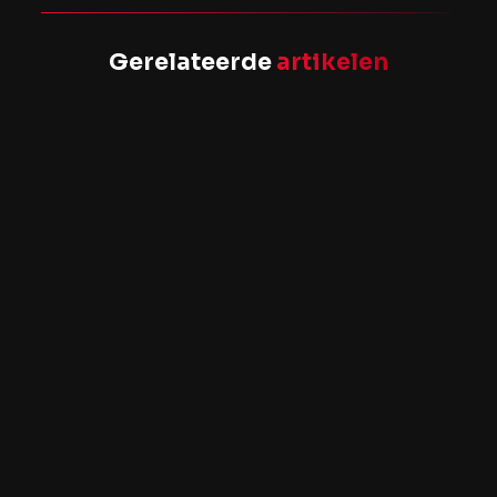
Gerelateerde
artikelen
Hoe jij jouw B2B social
strategie organisch op
LinkedIn optimaliseert