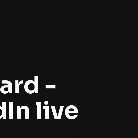
ard -
In live