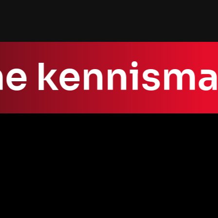
product/service, is wat
of the funnel brengt. 
ne kennism