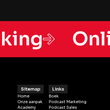
 potentiële klanten naar de bottom 
aking
Onl
Sitemap
Links
Home
Boek
Onze aanpak
Podcast Marketing
Academy
Podcast Sales