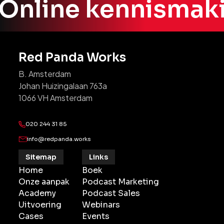
Online kennismak
vinden én vertrouwen. Veel vertrouwen in 
combinatie met een sterke behoefte aan 
jouw product/service, is wat potentiële 
klanten naar de bottom of the funnel 
brengt. 
Red Panda Works
B. Amsterdam
Johan Huizingalaan 763a
1066 VH Amsterdam
020 244 31 85
info@redpanda.works
Sitemap
Links
Home
Boek
Onze aanpak
Podcast Marketing
Academy
Podcast Sales
Uitvoering
Webinars
Cases
Events