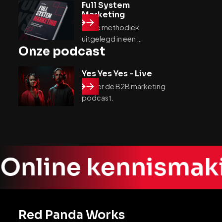
Full System
Marketing
Onze methodiek 
uitgelegd in een 
Onze podcast
oldschool boek.
Yes Yes Yes - Live
Luister de B2B marketing 
podcast.
Online kennismak
Red Panda Works